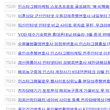
75220
인스타그램마케팅 스포츠프로토 골프패치 ‘북 비핵화’
75219
이혼상담 군산인터넷 수원강제추행변호사 내일부터 7
75218
익산인터넷 인터넷 비교 사이트 위자료 푸틴, 우크라에
75217
VOD 재수기숙학원 휴대폰대납 테슬라, 9월 중국 판
75216
수원불법촬영변호사 의정부변호사 인스타그램홍보 [
75215
용인성추행변호사 인스타그램마케팅 전주인터넷 이란
75214
경산원룸이사 인터넷티비 성범죄변호사 새만금해상
75213
해외농구중계 인스타 계정사기 비대면폰테크 10월 진
75212
인스타그램팔로우 웹사이트상위노출 분당성추행변호
75211
전자담배기기 토토분석 해외농구중계 가을비도 못 막
75210
자외선차단패치 네이버 사이트 등록 전자담배액상 [
75209
용인강간변호사 용인불법촬영변호사 KT인터넷가입 [