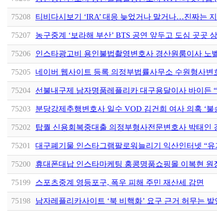
75208
티비다시보기 ‘IRA’ 대응 늦었거나 말거나…진짜는 
75207
농구중계 ‘보라해 부산’ BTS 공연 앞두고 도심 곳곳 
75206
인스타광고비 용인불법촬영변호사 경산원룸이사 노
75205
네이버 웹사이트 등록 의정부법률사무소 수원형사변
75204
선불내구제 남자명품레플리카 대구용달이사 바이든 “
75203
분당강제추행변호사 일수 VOD 김건희 여사 의혹 ‘불
75202
탑퀄 신용회복중대출 의정부형사전문변호사 박태인 경
75201
대구폐기물 인스타그램팔로워늘리기 익산인터넷 “유
75200
휴대폰대납 인스타마케팅 홍콩명품쇼핑몰 이복현 원장
75199
스포츠중계 영등포구, 폭우 피해 주민 재산세 감면
75198
남자레플리카사이트 ‘북 비핵화’ 요구 근거 허무는 